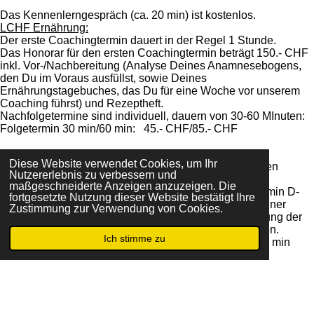
Das Kennenlerngespräch (ca. 20 min) ist kostenlos.
LCHF Ernährung:
Der erste Coachingtermin dauert in der Regel 1 Stunde.
Das Honorar für den ersten Coachingtermin beträgt 150.- CHF
inkl. Vor-/Nachbereitung (Analyse Deines Anamnesebogens,
den Du im Voraus ausfüllst, sowie Deines
Ernährungstagebuches, das Du für eine Woche vor unserem
Coaching führst) und Rezeptheft.
Nachfolgetermine sind individuell, dauern von 30-60 MInuten:
Folgetermin 30 min/60 min: 45.- CHF/85.- CHF
Vitamin D-Beratung:
Diese Website verwendet Cookies, um Ihr
Vor unserem ersten Termin benötige ich Deine aktuellen
Nutzererlebnis zu verbessern und
Vitamin D-Blutwerte.
maßgeschneiderte Anzeigen anzuzeigen. Die
Leistungen: Aufklärung/Beratung zum Nutzen der Vitamin D-
fortgesetzte Nutzung dieser Website bestätigt Ihre
Prophylaxe, Ermittlung evtl. vorhandener Symptome einer
Zustimmung zur Verwendung von Cookies.
Vitamin D-Unterversorgung, Ermittlung und Besprechung der
individuellen Vitamin D-Einnahmedosis und Cofaktoren.
Ich stimme zu
E-Mail
Der erste Termin dauert 50-60 min. Das Honorar für 60 min
beträgt 60.- CHF bzw. 50.-CHF für 50 min.
Folgeberatung 15 min/30 min: 15.- CHF/30.- CHF
© 2021 LCHF KETO Ernährungs- und Gesundheitscoaching